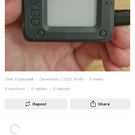
Олег Корецкий
December 1, 2025, 18:40
0
views
0
reactions
0
replies
0
reposts
Repost
Share