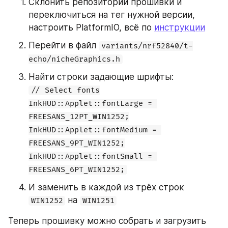
Склонить репозиторий прошивки и 
переключиться на тег нужной версии, 
настроить PlatformIO, всё по 
инструкции
Перейти в файл 
variants/nrf52840/t-
echo/nicheGraphics.h
Найти строки задающие шрифты:
// Select fonts

InkHUD::Applet::fontLarge = 
FREESANS_12PT_WIN1252;

InkHUD::Applet::fontMedium = 
FREESANS_9PT_WIN1252;

InkHUD::Applet::fontSmall = 
FREESANS_6PT_WIN1252;
И заменить в каждой из трёх строк 
 на 
WIN1252
WIN1251
Теперь прошивку можно собрать и загрузить 